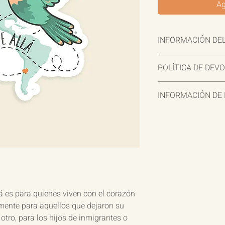
Ag
INFORMACIÓN DE
Esta calcomanía de vin
POLÍTICA DE DEV
fondo blanco elegante
un toque de inspiració
Todas las ventas son f
llena de corazón.
INFORMACIÓN DE 
importante para nosot
que esperábamos, con
¡Disfruta de envío gr
reembolso. Contáctan
será enviada dentro d
plazo de 2-3 días háb
variar según la ubicac
á es para quienes viven con el corazón
mente para aquellos que dejaron su
otro, para los hijos de inmigrantes o